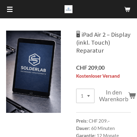
Zum
Hauptinhalt
springen
🖥️ iPad Air 2 – Display
(inkl. Touch)
Reparatur
CHF 209,00
Kostenloser Versand
In den
Warenkorb
Preis:
CHF 209.–
Dauer:
60 Minuten
Garantie:
12 Monate