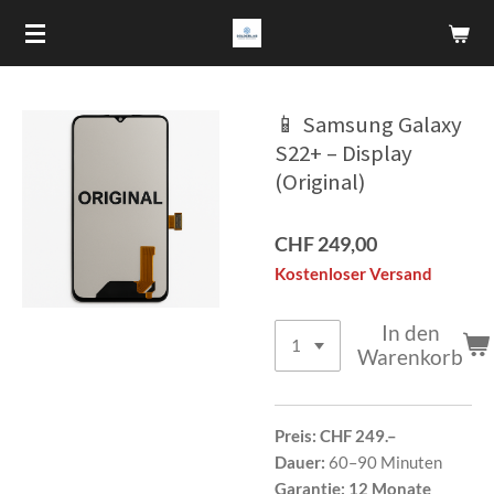
Zum
Hauptinhalt
springen
📱 Samsung Galaxy
S22+ – Display
(Original)
CHF 249,00
Kostenloser Versand
In den
Warenkorb
Preis:
CHF 249.–
Dauer:
60–90 Minuten
Garantie:
12 Monate