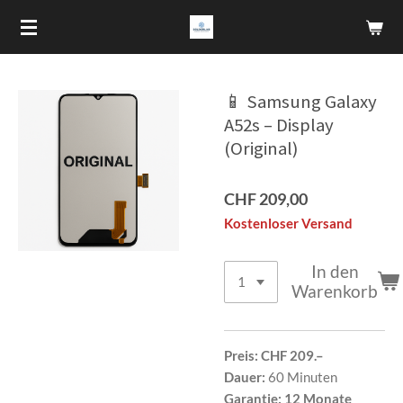
Zum
Hauptinhalt
springen
📱 Samsung Galaxy
A52s – Display
(Original)
CHF 209,00
Kostenloser Versand
In den
Warenkorb
Preis:
CHF 209.–
Dauer:
60 Minuten
Garantie:
12 Monate