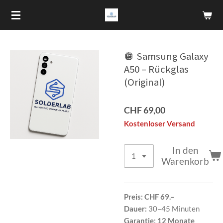
Zum
Hauptinhalt
springen
🪩 Samsung Galaxy
A50 – Rückglas
(Original)
CHF 69,00
Kostenloser Versand
In den
Warenkorb
Preis:
CHF 69.–
Dauer:
30–45 Minuten
Garantie:
12 Monate