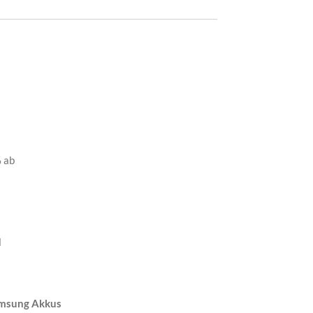
 ab
l
amsung Akkus