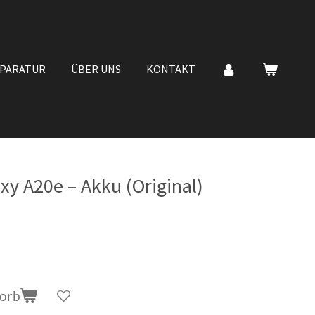
EPARATUR
ÜBER UNS
KONTAKT
y A20e – Akku (Original)
korb