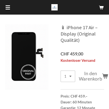
Zum
Hauptinhalt
springen
📱 iPhone 17 Air –
Display (Original
Qualität)
CHF 459,00
Kostenloser Versand
In den
Warenkorb
Preis:
CHF 459.–
Dauer:
60 Minuten
Garantie:
12 Monate