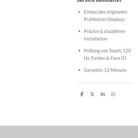
Einbau des originalen
ProMotion-Displays
Präzise & staubfreie
Installation
Prüfung von Touch, 120
Hz, Farben & Face ID
Garantie: 12 Monate
T
T
T
T
e
e
e
e
i
i
i
i
l
l
l
l
e
e
e
e
n
n
n
n