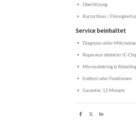
Überhitzung
Kurzschluss / Flüssigkeits
Service beinhaltet
Diagnose unter Mikroskop
Reparatur defekter IC-Chi
Microsoldering & Reballin
Endtest aller Funktionen
Garantie: 12 Monate
T
T
T
e
e
e
i
i
i
l
l
l
e
e
e