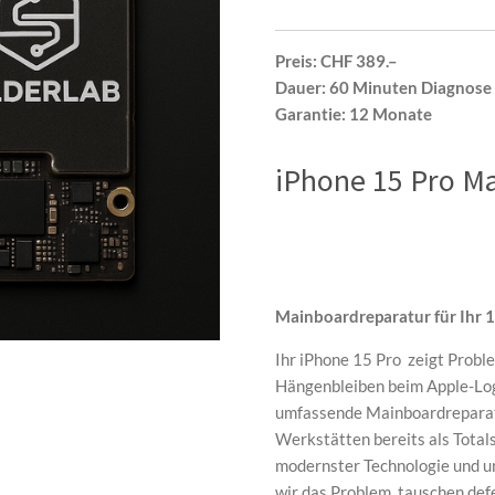
Preis:
CHF 389.–
Dauer:
60 Minuten Diagnose 
Garantie:
12 Monate
iPhone 15 Pro M
Mainboardreparatur für Ihr 
Ihr iPhone 15 Pro zeigt Probl
Hängenbleiben beim Apple-Log
umfassende Mainboardreparatur
Werkstätten bereits als Total
modernster Technologie und u
wir das Problem, tauschen de