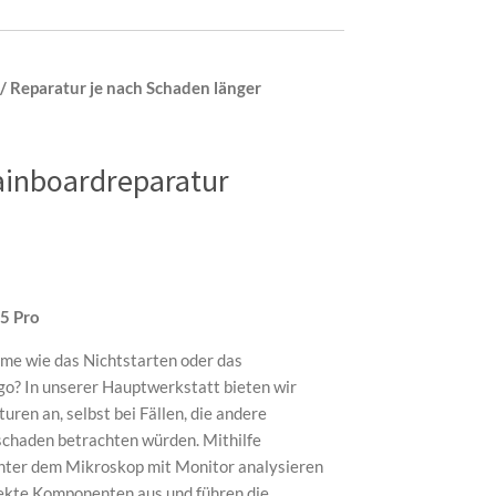
/ Reparatur je nach Schaden länger
ainboardreparatur
15 Pro
eme wie das Nichtstarten oder das
o? In unserer Hauptwerkstatt bieten wir
en an, selbst bei Fällen, die andere
schaden betrachten würden. Mithilfe
nter dem Mikroskop mit Monitor analysieren
fekte Komponenten aus und führen die