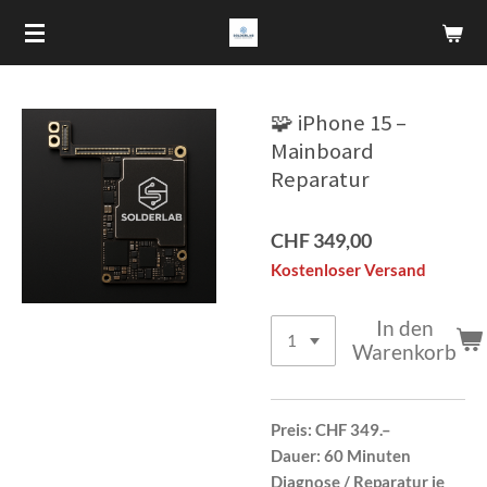
Zum
Hauptinhalt
springen
🧩 iPhone 15 –
Mainboard
Reparatur
CHF 349,00
Kostenloser Versand
In den
Warenkorb
Preis:
CHF 349.–
Dauer:
60 Minuten
Diagnose / Reparatur je