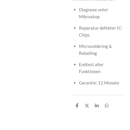
Diagnose unter
Mikroskop
Reparatur defekter IC-
Chips
Microsoldering &
Reballing
Endtest aller
Funktionen
Garantie: 12 Monate
T
T
T
T
e
e
e
e
i
i
i
i
l
l
l
l
e
e
e
e
n
n
n
n