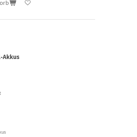
korb
al-Akkus
t
kus