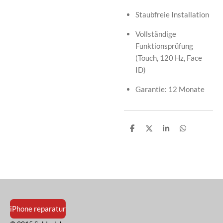
Staubfreie Installation
Vollständige
Funktionsprüfung
(Touch, 120 Hz, Face
ID)
Garantie: 12 Monate
T
T
T
T
e
e
e
e
i
i
i
i
l
l
l
l
e
e
e
e
n
n
n
n
iPhone reparatur