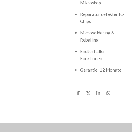
Mikroskop
Reparatur defekter IC-
Chips
Microsoldering &
Reballing
Endtest aller
Funktionen
Garantie: 12 Monate
T
T
T
T
e
e
e
e
i
i
i
i
l
l
l
l
e
e
e
e
n
n
n
n