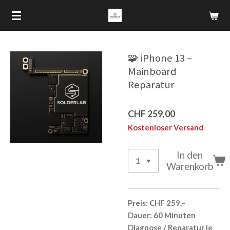
Zum
Hauptinhalt
springen
🧩 iPhone 13 –
Mainboard
Reparatur
CHF 259,00
Kostenloser Versand
In den
Warenkorb
Preis:
CHF 259.–
Dauer:
60 Minuten
Diagnose / Reparatur je